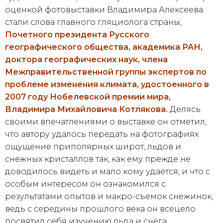
оценкой фотовыставки Владимира Алексеева
стали слова главного гляциолога страны,
Почетного президента Русского
географического общества, академика РАН,
доктора географических наук, члена
Межправительственной группы экспертов по
проблеме изменения климата, удостоенного в
2007 году Нобелевской премии мира,
Владимира Михайловича Котлякова.
Делясь
своими впечатлениями о выставке он отметил,
что автору удалось передать на фотографиях
ощущение приполярных широт, льдов и
снежных кристаллов так, как ему прежде не
доводилось видеть и мало кому удаётся, и что с
особым интересом он ознакомился с
результатами опытов и макро-съемок снежинок,
ведь с середины прошлого века он всецело
посвятил себя изучению льда и снега.